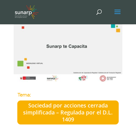
Tema:
Sociedad por acciones cerrada
simplificada – Regulada por el D.L.
1409