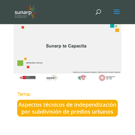
Tema:
Aspectos técnicos de independización
por subdivisión de predios urbanos