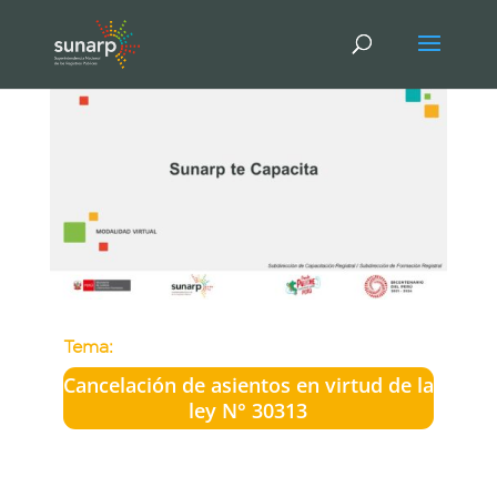
Tema:
Cancelación de asientos en virtud de la
ley N° 30313