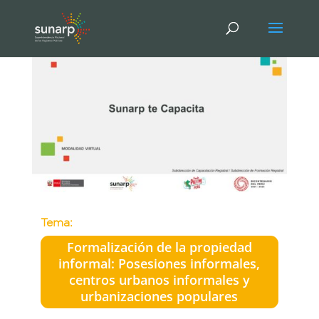
Tema:
Formalización de la propiedad
informal: Posesiones informales,
centros urbanos informales y
urbanizaciones populares