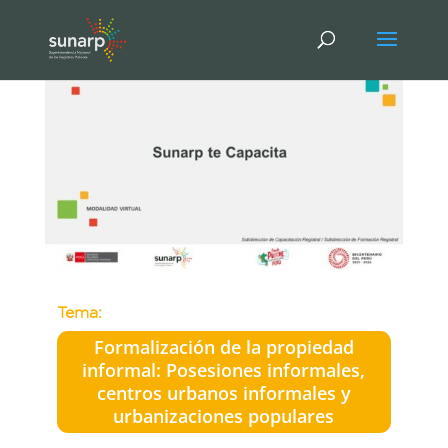
Tema:
Formalización de la propiedad
informal: Posesiones informales,
centros urbanos informales y
urbanizaciones populares