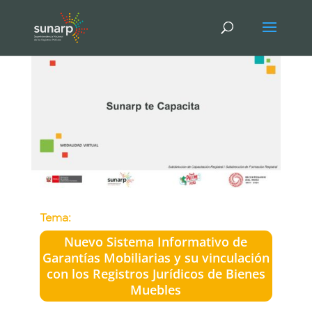
Tema:
Nuevo Sistema Informativo de
Garantías Mobiliarias y su vinculación
con los Registros Jurídicos de Bienes
Muebles